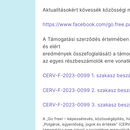
Aktualitásokért kövessék közösségi m
https://www.facebook.com/go.free.p
A Támogatási szerződés értelmében 
és elért
eredmények összefoglalását) a támoga
az egyes részbeszámolók erre vonatk
CERV-F-2023-0099 1. szakasz beszám
CERV-F-2023-0099 2. szakasz beszá
CERV-F-2023-0099 3. szakasz beszá
A „Go free! – képessétevés, közösségépítés, há
„Polgárok, egyenlőség, jogok és értékek” (CERV
támogatása nem jelenti a projektben megvalósít