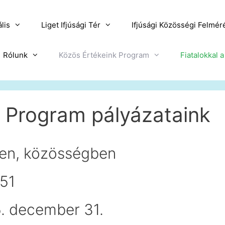
lis
Liget Ifjúsági Tér
Ifjúsági Közösségi Felmér
Rólunk
Közös Értékeink Program
Fiatalokkal 
 Program pályázataink
n, közösségben
51
5. december 31.