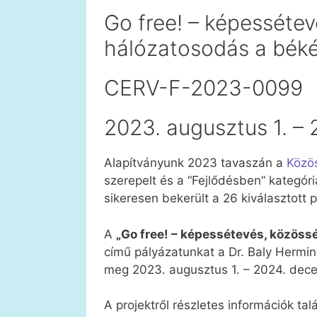
Go free! – képessétev
hálózatosodás a béké
CERV-F-2023-0099
2023. augusztus 1. –
Alapítványunk 2023 tavaszán a
Közö
szerepelt és a “Fejlődésben” kategór
sikeresen bekerült a 26 kiválasztott p
A
„Go free! – képessétevés, közöss
című pályázatunkat a Dr. Baly Hermin
meg 2023. augusztus 1. – 2024. dece
A projektről részletes információk tal