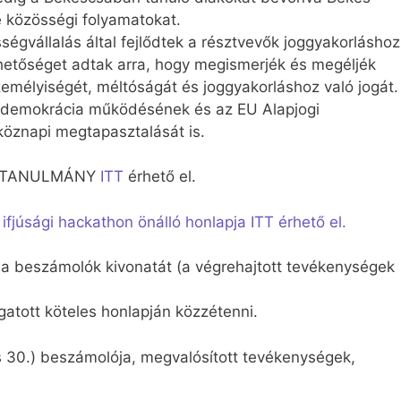
e közösségi folyamatokat.
ségvállalás által fejlődtek a résztvevők joggyakorláshoz
hetőséget adtak arra, hogy megismerjék és megéljék
zemélyiségét, méltóságát és joggyakorláshoz való jogát.
i demokrácia működésének és az EU Alapjogi
köznapi megtapasztalását is.
SETTANULMÁNY
ITT
érhető el.
júsági hackathon önálló honlapja ITT érhető el.
a beszámolók kivonatát (a végrehajtott tevékenységek
atott köteles honlapján közzétenni.
us 30.) beszámolója, megvalósított tevékenységek,