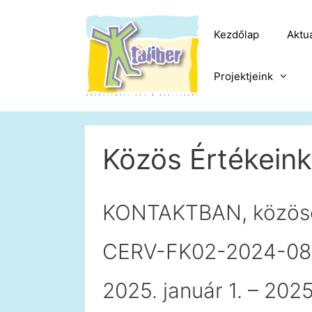
Kilépés
a
Kezdőlap
Aktuá
tartalomba
Projektjeink
Közös Értékeink
KONTAKTBAN, közöse
CERV-FK02-2024-08
2025. január 1. – 202