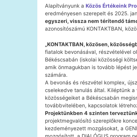
Alapítványunk a
Közös Értékeink Pr
eredményesen szerepelt és 2025. jan
egyszeri, vissza nem térítendő tám
azonosítószámú KONTAKTBAN, közöse
„KONTAKTBAN, közösen, közösség
fiatalok bevonásával, részvételével 
Békéscsabán (iskolai közösségi költsé
amik önmagukban is tovább lépést jel
számára.
A bevonás és részvétel komplex, újs
cselekedve tanulás által. Kiléptünk a v
közösségeiket a Békéscsabán megism
továbbvitelében, kapcsolatok létreh
Projektünkben 4 szinten terveztün
projektmegvalósító szereplőkre konce
kezdeményezett mozgásokat, a GENERÁ
mozgósított, a DIALÓGUS program pe