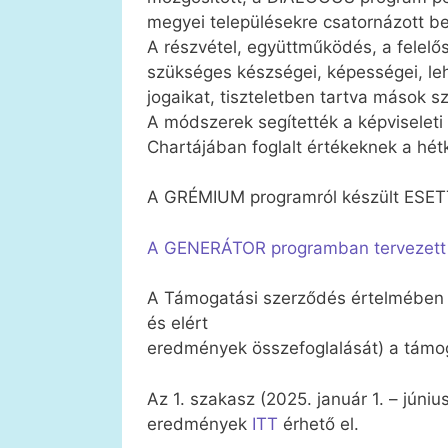
megyei településekre csatornázott b
A részvétel, együttműködés, a felelős
szükséges készségei, képességei, le
jogaikat, tiszteletben tartva mások s
A módszerek segítették a képviselet
Chartájában foglalt értékeknek a hét
A GRÉMIUM programról készült E
A GENERÁTOR programban tervezett if
A Támogatási szerződés értelmében 
és elért
eredmények összefoglalását) a támog
Az 1. szakasz (2025. január 1. – júni
eredmények
ITT
érhető el.