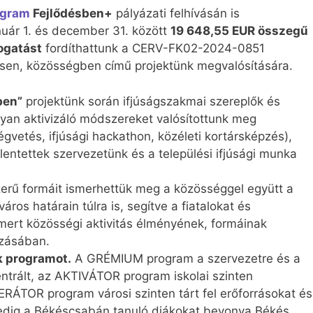
ogram
Fejlődésben+
pályázati felhívásán is
uár 1. és december 31. között
19 648,55 EUR összegű
ogatást
fordíthattunk a CERV-FK02-2024-0851
n, közösségben című projektünk megvalósítására.
ben”
projektünk során ifjúságszakmai szereplők és
olyan aktivizáló módszereket valósítottunk meg
gvetés, ifjúsági hackathon, közéleti kortársképzés),
entettek szervezetünk és a települési ifjúsági munka
zerű formáit ismerhettük meg a közösséggel együtt a
áros határain túlra is, segítve a fiatalokat és
ert közösségi aktivitás élményének, formáinak
ozásában.
k programot.
A GRÉMIUM program a szervezetre és a
ntrált, az AKTIVÁTOR program iskolai szinten
TOR program városi szinten tárt fel erőforrásokat és
dig a Békéscsabán tanuló diákokat bevonva Békés