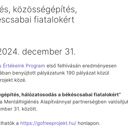
és, közösségépítés,
scsabai fiatalokért
 2024. december 31.
s Értékeink Program
első felhívásán eredményesen
iában benyújtott pályázatunk 190 pályázat közül
rojekt közé.
égépítés, hálózatosodás a békéscsabai fiatalokért”
a Mentálhigiénés Alapítvánnyal partnerségben valósítju
mber 31. között.
álhatók a
https://gofreeprojekt.hu/
honlapon.