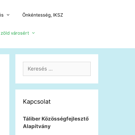
és
Önkéntesség, IKSZ
a zöld városért
Keresés:
Kapcsolat
Táliber Közösségfejlesztő
Alapítvány