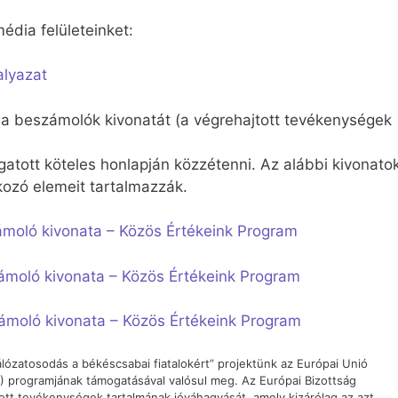
édia felületeinket:
alyazat
a beszámolók kivonatát (a végrehajtott tevékenységek
tott köteles honlapján közzétenni. Az alábbi kivonato
ozó elemeit tartalmazzák.
oló kivonata – Közös Értékeink Program
moló kivonata – Közös Értékeink Program
moló kivonata – Közös Értékeink Program
lózatosodás a békéscsabai fiatalokért” projektünk az Európai Unió
) programjának támogatásával valósul meg. Az Európai Bizottság
ott tevékenységek tartalmának jóváhagyását, amely kizárólag az azt