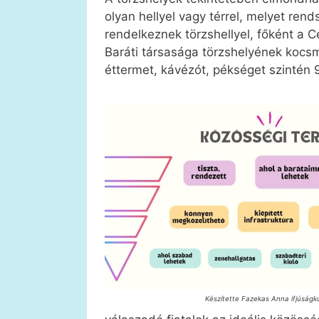
olyan hellyel vagy térrel, melyet rend
rendelkeznek törzshellyel, főként a C
Baráti társasága törzshelyének kocsmá
éttermet, kávézót, pékséget szintén 
Készítette Fazekas Anna ifjúságk