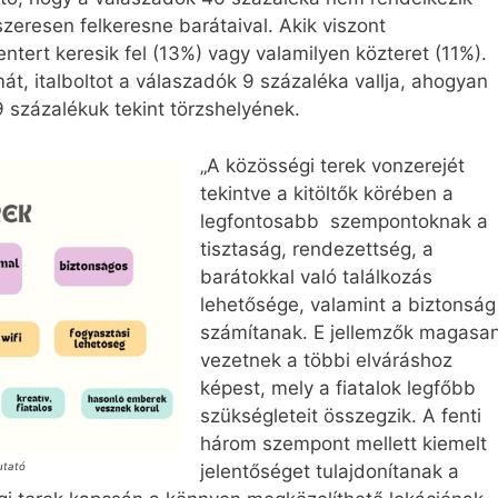
szeresen felkeresne barátaival. Akik viszont
entert keresik fel (13%) vagy valamilyen közteret (11%).
t, italboltot a válaszadók 9 százaléka vallja, ahogyan
9 százalékuk tekint törzshelyének.
„A közösségi terek vonzerejét
tekintve a kitöltők körében a
legfontosabb szempontoknak a
tisztaság, rendezettség, a
barátokkal való találkozás
lehetősége, valamint a biztonság
számítanak. E jellemzők magasa
vezetnek a többi elváráshoz
képest, mely a fiatalok legfőbb
szükségleteit összegzik. A fenti
három szempont mellett kiemelt
jelentőséget tulajdonítanak a
utató