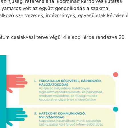
 az ifjúsági referens által koordinált kérdőíves kutatás
olyamatos volt az együtt gondolkodás a szakmai
oglalkozó szervezetek, intézmények, egyesületek képviselő
tum cselekvési terve végül 4 alappillérbe rendezve 20