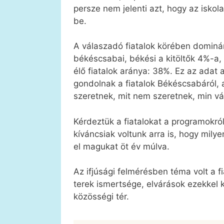
persze nem jelenti azt, hogy az iskol
be.
A válaszadó fiatalok körében dominán
békéscsabai, békési a kitöltők 4%-a
élő fiatalok aránya: 38%. Ez az adat a
gondolnak a fiatalok Békéscsabáról, az
szeretnek, mit nem szeretnek, min vá
Kérdeztük a fiatalokat a programokról
kíváncsiak voltunk arra is, hogy mily
el magukat öt év múlva.
Az ifjúsági felmérésben téma volt a f
terek ismertsége, elvárások ezekkel 
közösségi tér.