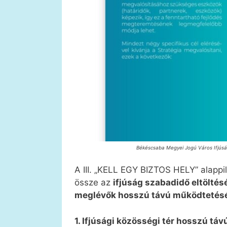
Békéscsaba Megyei Jogú Város Ifjúsá
A III. „KELL EGY BIZTOS HELY” alappil
össze az
ifjúság szabadidő eltöltésé
meglévők hosszú távú működtetés
1. Ifjúsági közösségi tér hosszú t