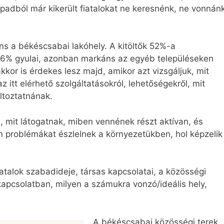
apadból már kikerült fiatalokat ne keresnénk, ne vonnán
s a békéscsabai lakóhely. A kitöltők 52%-a
, 6% gyulai, azonban markáns az egyéb településeken
kkor is érdekes lesz majd, amikor azt vizsgáljuk, mit
 itt elérhető szolgáltatásokról, lehetőségekről, mit
ltoztatnának.
, mit látogatnak, miben vennének részt aktívan, és
en problémákat észlelnek a környezetükben, hol képzelik
iatalok szabadideje, társas kapcsolatai, a közösségi
kapcsolatban, milyen a számukra vonzó/ideális hely,
A békéscsabai közösségi terek