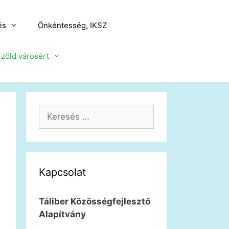
és
Önkéntesség, IKSZ
a zöld városért
Keresés:
Kapcsolat
Táliber Közösségfejlesztő
Alapítvány