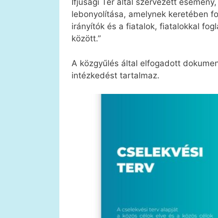
Ifjúsági Tér által szervezett esemény,
lebonyolítása, amelynek keretében f
irányítók és a fiatalok, fiatalokkal f
között.”
A közgyűlés által elfogadott dokumen
intézkedést tartalmaz.