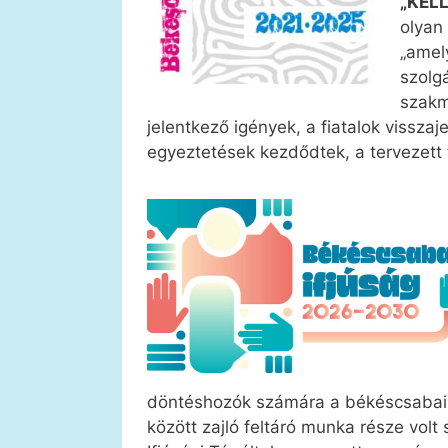
„KELL
olyan
„amel
szolgá
szakm
jelentkező igények, a fiatalok visszaj
egyeztetések kezdődtek, a tervezett
döntéshozók számára a békéscsabai 
között zajló feltáró munka része vo