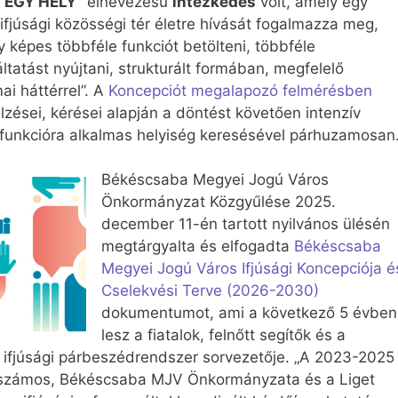
 EGY HELY”
elnevezésű
intézkedés
volt, amely egy
 ifjúsági közösségi tér életre hívását fogalmazza meg,
y képes többféle funkciót betölteni, többféle
ltatást nyújtani, strukturált formában, megfelelő
ai háttérrel”. A
Koncepciót megalapozó felmérésben
elzései, kérései alapján a döntést követően intenzív
 funkcióra alkalmas helyiség keresésével párhuzamosan
Békéscsaba Megyei Jogú Város
Önkormányzat Közgyűlése 2025.
december 11-én tartott nyilvános ülésén
megtárgyalta és elfogadta
Békéscsaba
Megyei Jogú Város Ifjúsági Koncepciója é
Cselekvési Terve (2026-2030)
dokumentumot, ami a következő 5 évben
lesz a fiatalok, felnőtt segítők és a
ifjúsági párbeszédrendszer sorvezetője. „A 2023-2025
lt számos, Békéscsaba MJV Önkormányzata és a Liget