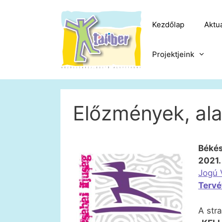
Kilépés
a
Kezdőlap
Aktuá
tartalomba
Projektjeink
Előzmények, al
Béké
2021.
Jogú 
Tervé
A str