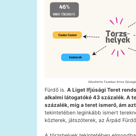
Készítette Fazekas Anna ifjúság
Fürdő is.
A Liget Ifjúsági Teret rend
alkalmi látogatóké 43 százalék. A 
százalék, míg a teret ismerő, ám az
tekintetében leginkább ismert terek
közterek, játszóterek, az Árpád Fürd
A törzshelyek tekintetében elmondha