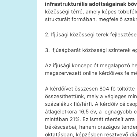
infrastrukturális adottságainak bőv
közösségi térré, amely képes többféle 
strukturált formában, megfelelő szakm
2. Ifjúsági közösségi terek fejleszté
3. Ifjúságbarát közösségi színterek
Az ifjúsági koncepciót megalapozó he
megszervezett online kérdőíves felmé
A kérdőívet összesen 804 fő töltötte 
összesíthettünk, mely a végleges mint
százalékuk fiú/férfi. A kérdőív célcso
átlagéletkora 16,5 év, a legnagyobb c
mintában 21%. Ez ismét ráerősít arra
békéscsabai, hanem országos tendenc
oktatásban, képzésben résztvevő diá