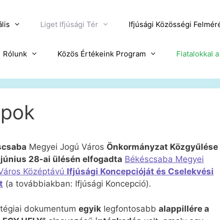
lis
Liget Ifjúsági Tér
Ifjúsági Közösségi Felmér
Rólunk
Közös Értékeink Program
Fiatalokkal 
apok
scsaba
Megyei Jogú Város
Önkormányzat Közgyűlése
 június 28-ai ülésén elfogadta
Békéscsaba Megyei
Város Középtávú
Ifjúsági Koncepcióját és Cselekvési
t
(a továbbiakban: Ifjúsági Koncepció).
atégiai dokumentum
egyik
legfontosabb
alappillére a