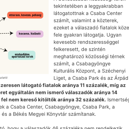
tekintetében a leggyakrabban
látogatottnak a Csaba Center
számít, valamint a közterek,
ezeket a válaszadó fiatalok köze
fele gyakran látogatja. Ugyan
kevesebb rendszerességgel
felkeresett, de szintén
meghatározó közösségi térnek
számít, a Csabagyöngye
Kulturális Központ, a Széchenyi
Liget, a Csaba Park és az Árpád
kutató
szeresen látogató fiatalok aránya 11 százalék, míg az
teret egyáltalán nem ismerő válaszadók aránya 14
t fel nem kereső kitöltők aránya 32 százalék.
Ismertsé
nek a Csaba Center, Csabagyöngye, Csaba Park, a
ő és a Békés Megyei Könyvtár számítanak.
tó, hogy a válaszadók 46 százaléka nem rendelkezik