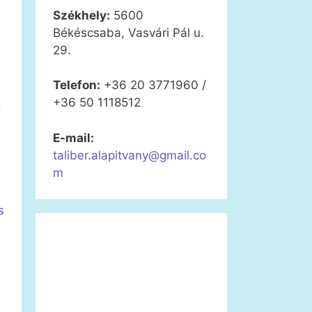
Székhely:
5600
Békéscsaba, Vasvári Pál u.
29.
Telefon:
+36 20 3771960 /
+36 50 1118512
.
E-mail:
taliber.alapitvany@gmail.co
m
s