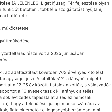
ítése
(A JELENLEGI Liget Ifjúsági Tér fejlesztése olyan
funkciót betölteni, többféle szolgáltatást nyújtani,
ai háttérrel.)
se, működtetése
 együttműködése
lyzetfeltárás része volt a 2025 júniusában
rés is.
ki, az adattisztítást követően 763 érvényes kitöltést
anagyságot jelzi. A kitöltők 51%-a lány/nő, míg 49
portját a 12-25 év közötti fiatalok alkották, a válaszadók
soportot a 16 évesek teszik ki, arányuk a teljes
 a sok évtizedes tapasztalatra (és ez nemcsak
ia), hogy a települési ifjúsági munka számára az
kok, fiatalok érhetők el legnagyobb számban, ami