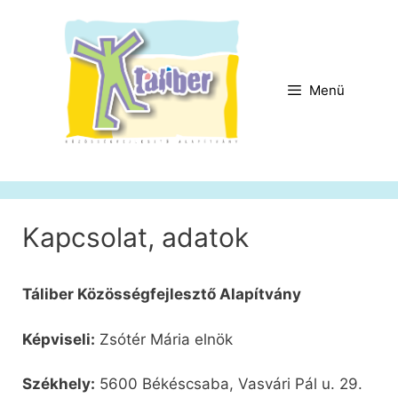
Kilépés
a
tartalomba
Menü
Kapcsolat, adatok
Táliber Közösségfejlesztő Alapítvány
Képviseli:
Zsótér Mária elnök
Székhely:
5600 Békéscsaba, Vasvári Pál u. 29.