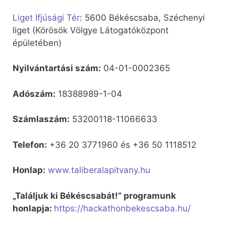
Liget Ifjúsági Tér
: 5600 Békéscsaba, Széchenyi
liget (Körösök Völgye Látogatóközpont
épületében)
Nyilvántartási szám:
04-01-0002365
Adószám:
18388989-1-04
Számlaszám:
53200118-11066633
Telefon:
+36 20 3771960 és +36 50 1118512
Honlap:
www.taliberalapitvany.hu
„Találjuk ki Békéscsabát!” programunk
honlapja:
https://hackathonbekescsaba.hu/