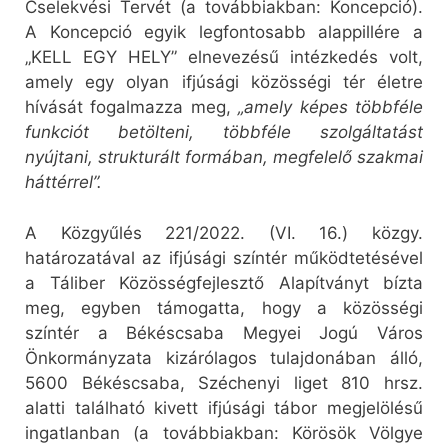
Cselekvési Tervét (a továbbiakban: Koncepció).
A Koncepció egyik legfontosabb alappillére a
„KELL EGY HELY” elnevezésű intézkedés volt,
amely egy olyan ifjúsági közösségi tér életre
hívását fogalmazza meg,
„amely képes többféle
funkciót betölteni, többféle szolgáltatást
nyújtani, strukturált formában, megfelelő szakmai
háttérrel”.
A Közgyűlés 221/2022. (VI. 16.) közgy.
határozatával az ifjúsági színtér működtetésével
a Táliber Közösségfejlesztő Alapítványt bízta
meg, egyben támogatta, hogy a közösségi
színtér a Békéscsaba Megyei Jogú Város
Önkormányzata kizárólagos tulajdonában álló,
5600 Békéscsaba, Széchenyi liget 810 hrsz.
alatti található kivett ifjúsági tábor megjelölésű
ingatlanban (a továbbiakban: Körösök Völgye