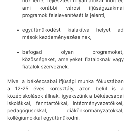
hoz létre, fejlesztési folyamatokat indít el,
ami korábbi városi ifjúságszakmai
programok felelevenítését is jelenti,
együttműködést kialakítva helyet ad
mások kezdeményezéseinek,
befogad olyan programokat,
közösségeket, amelyeket fiataloknak vagy
fiatalok szerveznek.
Mivel a békéscsabai ifjúsági munka fókuszában
a 12-25 éves korosztály, azon belül is a
középiskolások állnak, igyekszünk a békéscsabai
iskolákkal, fenntartókkal, intézményvezetőkkel,
pedagógusokkal, diákönkormányzatokkal,
kollégiumokkal együttműködni.