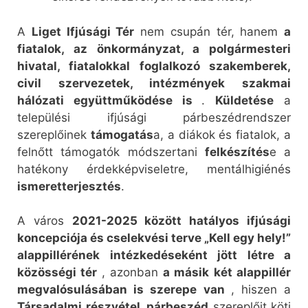
A
Liget Ifjúsági Tér
nem csupán tér, hanem
a
fiatalok, az önkormányzat, a polgármesteri
hivatal, fiatalokkal foglalkozó szakemberek,
civil szervezetek, intézmények szakmai
hálózati együttműködése is
.
Küldetése
a
települési ifjúsági párbeszédrendszer
szereplőinek
támogatás
a, a diákok és fiatalok, a
felnőtt támogatók módszertani
felkészítés
e a
hatékony érdekképviseletre, mentálhigiénés
ismeretterjesztés
.
A város
2021-2025 között hatályos ifjúsági
koncepciója és cselekvési terve „Kell egy hely!”
alappillérének intézkedéseként jött létre a
közösségi tér
, azonban
a másik két alappillér
megvalósulásában is szerepe van
, hiszen a
Társadalmi részvétel, párbeszéd
szereplőit köti