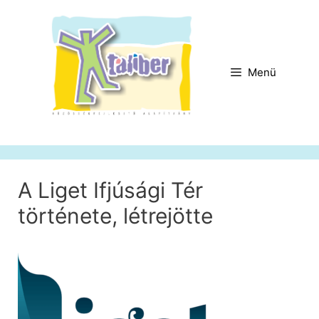
Kilépés
a
tartalomba
Menü
A Liget Ifjúsági Tér
története, létrejötte