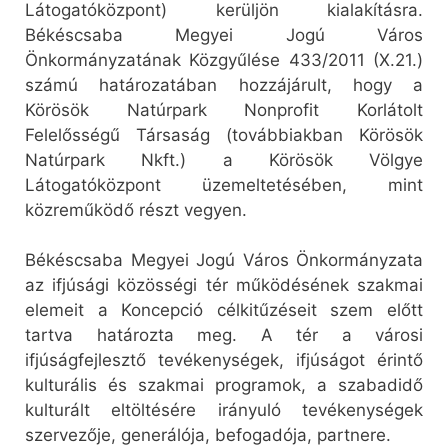
Látogatóközpont) kerüljön kialakításra.
Békéscsaba Megyei Jogú Város
Önkormányzatának Közgyűlése 433/2011 (X.21.)
számú határozatában hozzájárult, hogy a
Körösök Natúrpark Nonprofit Korlátolt
Felelősségű Társaság (továbbiakban Körösök
Natúrpark Nkft.) a Körösök Völgye
Látogatóközpont üzemeltetésében, mint
közreműködő részt vegyen.
Békéscsaba Megyei Jogú Város Önkormányzata
az ifjúsági közösségi tér működésének szakmai
elemeit a Koncepció célkitűzéseit szem előtt
tartva határozta meg. A tér a városi
ifjúságfejlesztő tevékenységek, ifjúságot érintő
kulturális és szakmai programok, a szabadidő
kulturált eltöltésére irányuló tevékenységek
szervezője, generálója, befogadója, partnere.