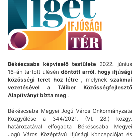
Békéscsaba képviselő testülete
2022. június
16-án tartott ülésén
döntött arról, hogy ifjúsági
közösségi teret hoz létre
, melynek
szakmai
vezetésével a Táliber Közösségfejlesztő
Alapítványt bízta meg
.
Békéscsaba Megyei Jogú Város Önkormányzata
Közgyűlése a 344/2021. (VI. 28.) közgy.
határozatával elfogadta Békéscsaba Megyei
Jogú Város Középtávú Ifjúsági Koncepcióját és