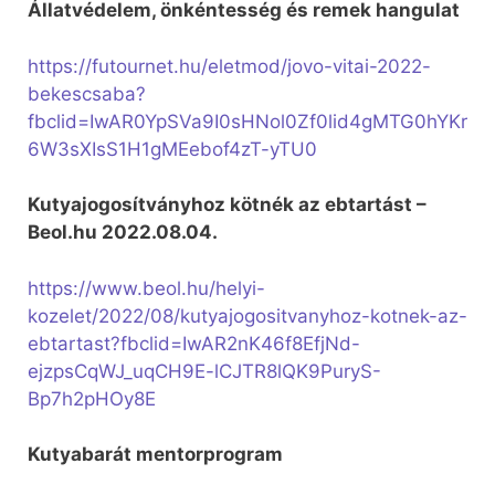
Állatvédelem, önkéntesség és remek hangulat
https://futournet.hu/eletmod/jovo-vitai-2022-
bekescsaba?
fbclid=IwAR0YpSVa9I0sHNol0Zf0lid4gMTG0hYKr
6W3sXIsS1H1gMEebof4zT-yTU0
Kutyajogosítványhoz kötnék az ebtartást –
Beol.hu 2022.08.04.
https://www.beol.hu/helyi-
kozelet/2022/08/kutyajogositvanyhoz-kotnek-az-
ebtartast?fbclid=IwAR2nK46f8EfjNd-
ejzpsCqWJ_uqCH9E-lCJTR8lQK9PuryS-
Bp7h2pHOy8E
Kutyabarát mentorprogram