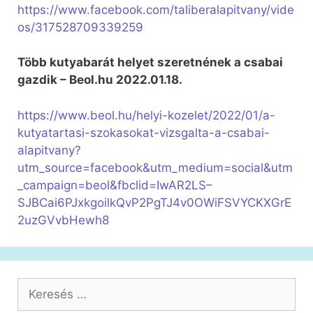
https://www.facebook.com/taliberalapitvany/vide
os/317528709339259
Több kutyabarát helyet szeretnének a csabai
gazdik – Beol.hu 2022.01.18.
https://www.beol.hu/helyi-kozelet/2022/01/a-
kutyatartasi-szokasokat-vizsgalta-a-csabai-
alapitvany?
utm_source=facebook&utm_medium=social&utm
_campaign=beol&fbclid=IwAR2LS–
SJBCai6PJxkgoilkQvP2PgTJ4v0OWiFSVYCKXGrE
2uzGVvbHewh8
Keresés: