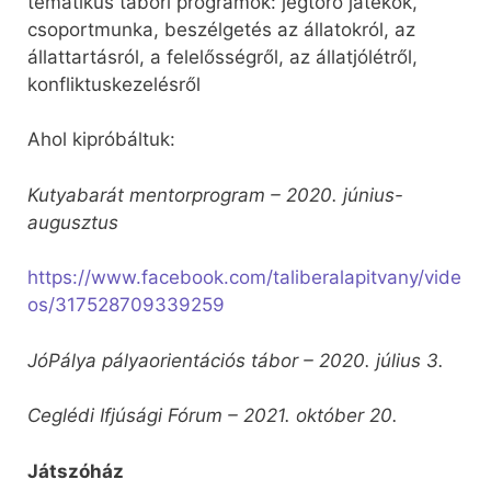
tematikus tábori programok: jégtörő játékok,
csoportmunka, beszélgetés az állatokról, az
állattartásról, a felelősségről, az állatjólétről,
konfliktuskezelésről
Ahol kipróbáltuk:
Kutyabarát mentorprogram – 2020. június-
augusztus
https://www.facebook.com/taliberalapitvany/vide
os/317528709339259
JóPálya pályaorientációs tábor – 2020. július 3.
Ceglédi Ifjúsági Fórum – 2021. október 20.
Játszóház