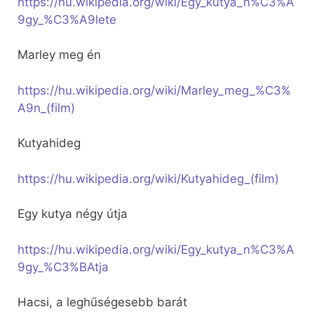
https://hu.wikipedia.org/wiki/Egy_kutya_n%C3%A
9gy_%C3%A9lete
Marley meg én
https://hu.wikipedia.org/wiki/Marley_meg_%C3%
A9n_(film)
Kutyahideg
https://hu.wikipedia.org/wiki/Kutyahideg_(film)
Egy kutya négy útja
https://hu.wikipedia.org/wiki/Egy_kutya_n%C3%A
9gy_%C3%BAtja
Hacsi, a leghűségesebb barát