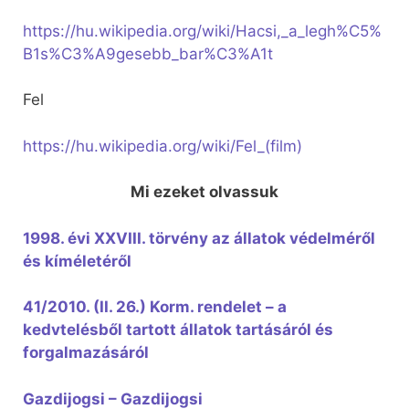
https://hu.wikipedia.org/wiki/Hacsi,_a_legh%C5%
B1s%C3%A9gesebb_bar%C3%A1t
Fel
https://hu.wikipedia.org/wiki/Fel_(film)
Mi ezeket olvassuk
1998. évi XXVIII. törvény az állatok védelméről
és kíméletéről
41/2010. (II. 26.) Korm. rendelet – a
kedvtelésből tartott állatok tartásáról és
forgalmazásáról
Gazdijogsi – Gazdijogsi