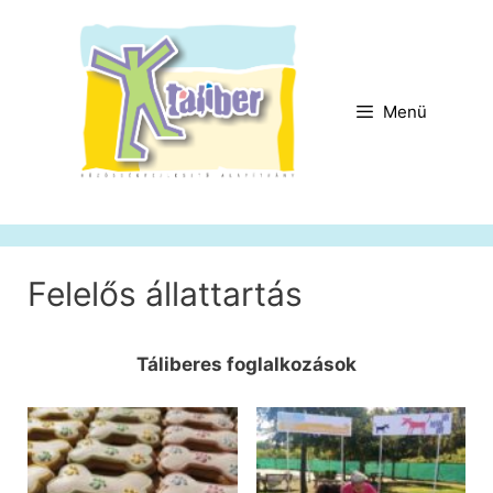
Kilépés
a
tartalomba
Menü
Felelős állattartás
Táliberes foglalkozások