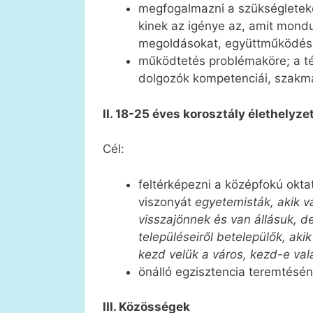
megfogalmazni a szükségleteket:
kinek az igénye az, amit mondun
megoldásokat, együttműködése
működtetés problémaköre; a té
dolgozók kompetenciái, szakma
II. 18-25 éves korosztály élethelyze
Cél:
feltérképezni a középfokú oktat
viszonyát
egyetemisták, akik 
visszajönnek és van állásuk, 
településeiről betelepülők, ak
kezd velük a város, kezd-e val
önálló egzisztencia teremtésén
III. Közösségek