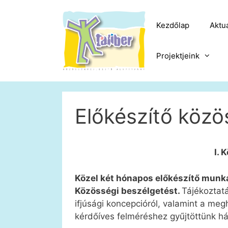
Kilépés
a
Kezdőlap
Aktuá
tartalomba
Projektjeink
Előkészítő közö
I. 
Közel két hónapos előkészítő munka
Közösségi beszélgetést.
Tájékoztatá
ifjúsági koncepcióról, valamint a m
kérdőíves felméréshez gyűjtöttünk hát