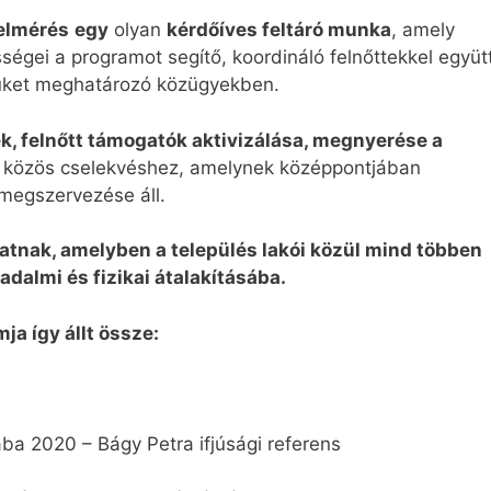
Felmérés
egy
olyan
kérdőíves feltáró munka
, amely
sségei a programot segítő, koordináló felnőttekkel együt
őjüket meghatározó közügyekben.
ek, felnőtt támogatók aktivizálása, megnyerése a
a közös cselekvéshez, amelynek középpontjában
 megszervezése áll.
matnak, amelyben a település lakói közül mind többen
dalmi és fizikai átalakításába.
ja így állt össze:
ba 2020 – Bágy Petra ifjúsági referens