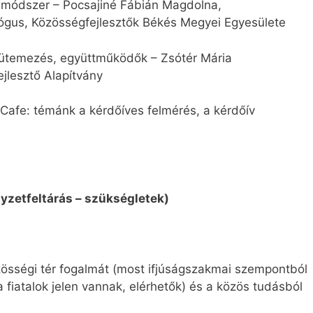
ó módszer – Pocsajiné Fábián Magdolna,
ógus, Közösségfejlesztők Békés Megyei Egyesülete
, ütemezés, együttműködők – Zsótér Mária
ejlesztő Alapítvány
Cafe: témánk a kérdőíves felmérés, a kérdőív
lyzetfeltárás – szükségletek)
özösségi tér fogalmát (most ifjúságszakmai szempontból
a fiatalok jelen vannak, elérhetők) és a közös tudásból