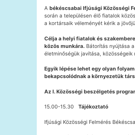
A
békéscsabai Ifjúsági Közösségi 
során a településen élő fiatalok közö
a kortársaik véleményét kérik a jöv
Célja a helyi fiatalok és szakember
közös munkára.
Bátorítás nyújtása 
életminőségük javítása, közösségeik
Egyik lépése lehet egy olyan folya
bekapcsolódnak a környezetük társa
Az I. Közösségi beszélgetés program
15.00-15.30
Tájékoztató
Ifjúsági Közösségi Felmérés Békéscsa