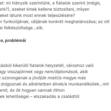
 mi hiányzik szerintünk, a fiatalok szerint (mégis,
k?), ezeket kinek kellene biztosítani, milyen
ket látunk most ennek teljesülésére?
r funkciójának, céljának konkrét meghatározása; az ott
i felkészültsége…stb.
te, problémái
ásból kikerülő fiatalok helyzetét, városhoz való
vagy visszajönnek vagy nem/diplomások, akik
de szoronganak a jövőjük miatt/a megye más
ik dolgoznak és albérletben élnek/a munkanélküliek…mit
amit, és ők hogyan vannak itthon
ek lehetőségei – elszakadás a családtól