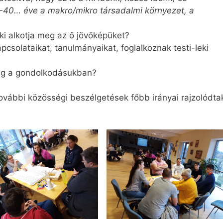
-40… éve a makro/mikro társadalmi környezet, a
ki alkotja meg az ő jövőképüket?
csolataikat, tanulmányaikat, foglalkoznak testi-leki
eg a gondolkodásukban?
további közösségi beszélgetések főbb irányai rajzolódta