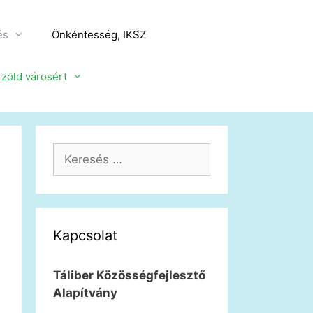
és
Önkéntesség, IKSZ
a zöld városért
Keresés:
Kapcsolat
Táliber Közösségfejlesztő
Alapítvány