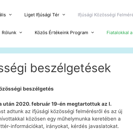
lis
Liget Ifjúsági Tér
Ifjúsági Közösségi Felmér
Rólunk
Közös Értékeink Program
Fiatalokkal 
sségi beszélgetések
Közösségi beszélgetés
 után 2020. február 19-én megtartottuk az I.
st adtunk az ifjúsági közösségi felmérésről és az új
eghívottakkal közösen egy műhelymunka keretében a
tér-információkat, irányokat, kérdés javaslatokat.