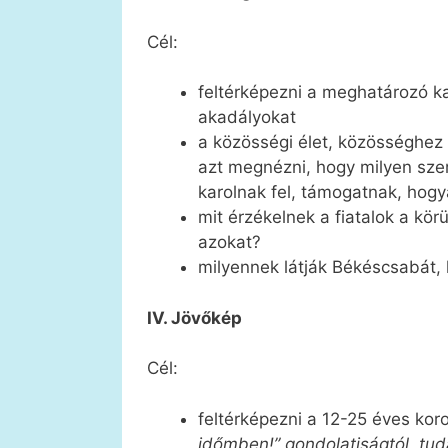
Cél:
feltérképezni a meghatározó ka
akadályokat
a közösségi élet, közösséghez t
azt megnézni, hogy milyen szer
karolnak fel, támogatnak, hog
mit érzékelnek a fiatalok a kör
azokat?
milyennek látják Békéscsabát, 
IV. Jövőkép
Cél:
feltérképezni a 12-25 éves kor
időmben!” gondolatiságtól, tuda