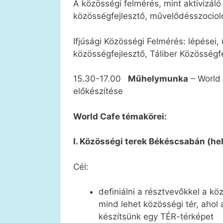
A közösségi felmérés, mint aktivizál
közösségfejlesztő, művelődésszociol
Ifjúsági Közösségi Felmérés: lépései
közösségfejlesztő, Táliber Közösségf
15.30-17.00
Műhelymunka
– World 
előkészítése
World Cafe témakörei:
I. Közösségi terek Békéscsabán (he
Cél:
definiálni a résztvevőkkel a k
mind lehet közösségi tér, ahol 
készítsünk egy TÉR-térképet