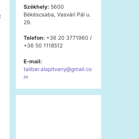
Székhely:
5600
Békéscsaba, Vasvári Pál u.
t
29.
Telefon:
+36 20 3771960 /
+36 50 1118512
E-mail:
taliber.alapitvany@gmail.co
m