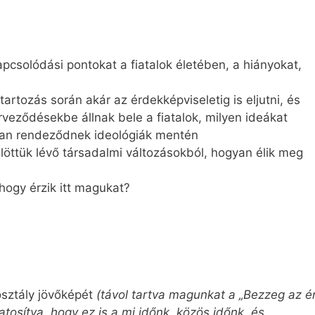
pcsolódási pontokat a fiatalok életében, a hiányokat,
artozás során akár az érdekképviseletig is eljutni, és
veződésekbe állnak bele a fiatalok, milyen ideákat
yan rendeződnek ideológiák mentén
ülöttük lévő társadalmi változásokból, hogyan élik meg
hogy érzik itt magukat?
osztály jövőképét
(távol tartva magunkat a „Bezzeg az é
tosítva, hogy ez is a mi időnk, közös időnk, és