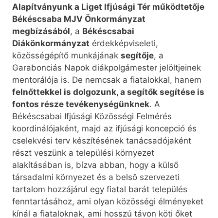
Alapítványunk a Liget Ifjúsági Tér működtetője
Békéscsaba MJV Önkormányzat
megbízásából
, a
Békéscsabai
Diákönkormányzat
érdekképviseleti,
közösségépítő munkájának
segítője
, a
Garabonciás Napok diákpolgámester jelöltjeinek
mentorálója is. De nemcsak a fiatalokkal, hanem
felnőttekkel is dolgozunk, a segítők segítése is
fontos része tevékenységünknek
. A
Békéscsabai Ifjúsági Közösségi Felmérés
koordinálójaként, majd az ifjúsági koncepció és
cselekvési terv készítésének tanácsadójaként
részt veszünk a települési környezet
alakításában is, bízva abban, hogy a külső
társadalmi környezet és a belső szervezeti
tartalom hozzájárul egy fiatal barát település
fenntartásához, ami olyan közösségi élményeket
kínál a fiataloknak, ami hosszú távon köti őket