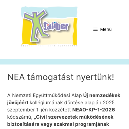
Kilépés
a
tartalomba
Menü
NEA támogatást nyertünk!
A Nemzeti Együttműködési Alap
Új nemzedékek
jövőjéért
kollégiumának döntése alapján 2025.
szeptember 1-jén közzétett
NEAO-KP-1-2026
kódszámú,
„Civil szervezetek működésének
biztosítására vagy szakmai programjának