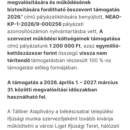
megvalósítására és működésének
biztosítására fordítható összevont támogatás
2026.”
című pályázatikiírására benyújtott,
NEAO-
KP-1-2026/9-000256
pályázati
azonosítószámon nyilvántartásba vett,
A
szervezet működési költségeinek támogatása
című pályázatunk
1 200 000 Ft
, azaz
egymillió-
kettőszázezer forint
összegű
vissza nem
térítendő
támogatásban részesült 100 %-os
támogatási előleg formájában.
A támogatás a 2026. április 1. – 2027. március
31. közötti megvalósítási időszakban
használható fel.
A Táliber Alapítvány a békéscsabai települési
ifjúsági munka szervezőjeként tovább kívánja
működtetni a városi Liget Ifjúsági Teret, hálózati