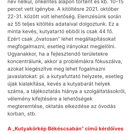
név nélkül, önkéntes alapon történt és kb. 10-15
percet vett igénybe. A kitöltésre 2021. október
22-31. között volt lehetőség. Elemzésünk során
az 55 teljes kitöltés adataival dolgoztunk. Ez a
minta kevés, kutyatartó ebből is csak 44 fő.
Ezért csak „óvatosan” lehet megállapításokat
megfogalmazni, esetleg irányokat megjelölni.
Ugyanakkor, ha a fejlesztendő területekre
koncentrálunk, akkor a problémákra fókuszálva,
azokat kiegészítve meg lehet fogalmazni
javaslatokat: pl. a kutyafuttató helyzete, esetleg
újak kialakítása, kevés a kutyabarát helyek
száma, a tájékoztatás hiánya a szolgáltatásokról,
vélemény kifejtésére a lehetőségek
megteremtése, oktatás elkezdése az óvodás
korban, stb.
A „Kutyakörkép Békéscsabán” című kérdőíves