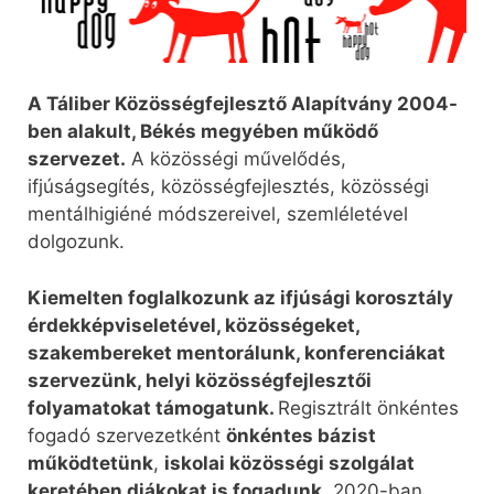
A Táliber Közösségfejlesztő Alapítvány 2004-
ben alakult, Békés megyében működő
szervezet.
A közösségi művelődés,
ifjúságsegítés, közösségfejlesztés, közösségi
mentálhigiéné módszereivel, szemléletével
dolgozunk.
Kiemelten foglalkozunk az ifjúsági korosztály
érdekképviseletével, közösségeket,
szakembereket mentorálunk, konferenciákat
szervezünk, helyi közösségfejlesztői
folyamatokat támogatunk.
Regisztrált önkéntes
fogadó szervezetként
önkéntes bázist
működtetünk
,
iskolai közösségi szolgálat
keretében diákokat is fogadunk
. 2020-ban