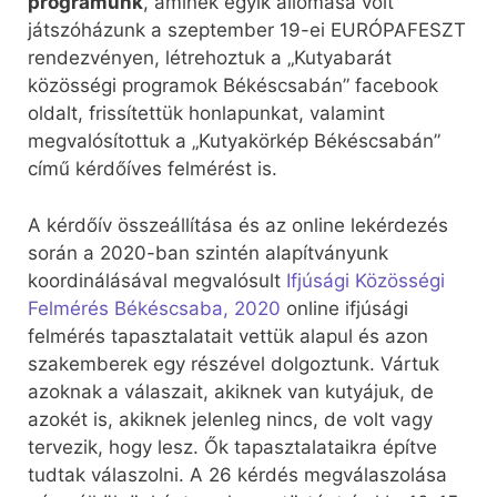
programunk
, aminek egyik állomása volt
játszóházunk a szeptember 19-ei EURÓPAFESZT
rendezvényen, létrehoztuk a „Kutyabarát
közösségi programok Békéscsabán” facebook
oldalt, frissítettük honlapunkat, valamint
megvalósítottuk a „Kutyakörkép Békéscsabán”
című kérdőíves felmérést is.
A kérdőív összeállítása és az online lekérdezés
során a 2020-ban szintén alapítványunk
koordinálásával megvalósult
Ifjúsági Közösségi
Felmérés Békéscsaba, 2020
online ifjúsági
felmérés tapasztalatait vettük alapul és azon
szakemberek egy részével dolgoztunk. Vártuk
azoknak a válaszait, akiknek van kutyájuk, de
azokét is, akiknek jelenleg nincs, de volt vagy
tervezik, hogy lesz. Ők tapasztalataikra építve
tudtak válaszolni. A 26 kérdés megválaszolása