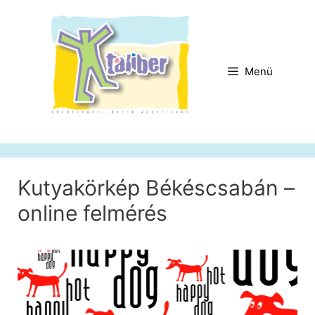
Kilépés
a
tartalomba
Menü
Kutyakörkép Békéscsabán –
online felmérés