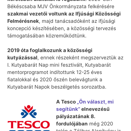
Békéscsaba MJV Önkormányzata felkérésére
szakmai vezetői voltunk az Ifjúsági Közösségi
Felmérésnek
, majd tanácsadóként az ifjúsági
koncepció készítésében, a közösségi tervezés
támogatásában közreműködtünk.
2019 óta foglalkozunk a közösségi
kutyázással
, ennek részeként megszerveztük az
I. Kutyabarát Nap mini fesztivált, Kutyabarát
mentorprogramot indítottunk 12-25 éves
fiatalokkal és 2020 őszén belevágtunk a
Kutyabarát Napok beszélgetés sorozatba.
A Tesco
„Ön választ, mi
segítünk”
elnevezésű
pályázatának 8.
fordulójában
még 2020
telén a Táliber Alapítvány is