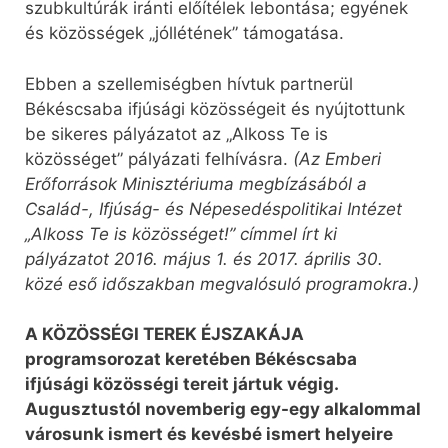
szubkultúrák iránti előítélek lebontása; egyének
és közösségek „jóllétének” támogatása.
Ebben a szellemiségben hívtuk partnerül
Békéscsaba ifjúsági közösségeit és nyújtottunk
be sikeres pályázatot az „Alkoss Te is
közösséget” pályázati felhívásra.
(Az Emberi
Erőforrások Minisztériuma megbízásából a
Család-, Ifjúság- és Népesedéspolitikai Intézet
„Alkoss Te is közösséget!” címmel írt ki
pályázatot 2016. május 1. és 2017. április 30.
közé eső időszakban megvalósuló programokra.)
A KÖZÖSSÉGI TEREK ÉJSZAKÁJA
programsorozat keretében Békéscsaba
ifjúsági közösségi tereit jártuk végig.
Augusztustól novemberig egy-egy alkalommal
városunk ismert és kevésbé ismert helyeire