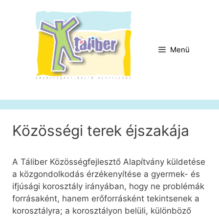
Kilépés
a
tartalomba
Menü
Közösségi terek éjszakája
A Táliber Közösségfejlesztő Alapítvány küldetése
a közgondolkodás érzékenyítése a gyermek- és
ifjúsági korosztály irányában, hogy ne problémák
forrásaként, hanem erőforrásként tekintsenek a
korosztályra; a korosztályon belüli, különböző