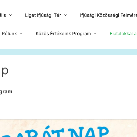
lis
Liget Ifjúsági Tér
Ifjúsági Közösségi Felmér
Rólunk
Közös Értékeink Program
Fiatalokkal 
ap
ogram