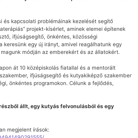
si és kapcsolati problémáinak kezelését segítő
terápiás” projekt-kísérlet, aminek elemei építenek
ztő, ifjúságsegítő, önkéntes, közösségi
a keresünk egy új irányt, amivel reagálhatunk egy
a magunk módján az emberekért és az állatokért.
on át 10 középiskolás fiatallal és a mentorált
 szakember, ifjúságsegítő és kutyakiképző szakember
égi, önkéntes programokon. Célunk a fejlődés,
részből állt, egy kutyás felvonulásból és egy
an megjelent írások:
504941490291555/