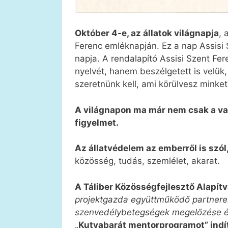
Október 4-e, az állatok világnapja
, 
Ferenc emléknapján. Ez a nap Assisi 
napja. A rendalapító Assisi Szent Fer
nyelvét, hanem beszélgetett is velük,
szeretnünk kell, ami körülvesz minket
A világnapon ma már nem csak a vad
figyelmet.
Az állatvédelem az emberről is szól
közösség, tudás, szemlélet, akarat.
A Táliber Közösségfejlesztő Alapít
projektgazda együttműködő partnerek
szenvedélybetegségek megelőzése é
„Kutyabarát mentorprogramot” indít