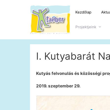
Kilépés
a
Kezdőlap
Aktuá
tartalomba
Projektjeink
I. Kutyabarát N
Kutyás felvonulás és közösségi pr
2019. szeptember 29.