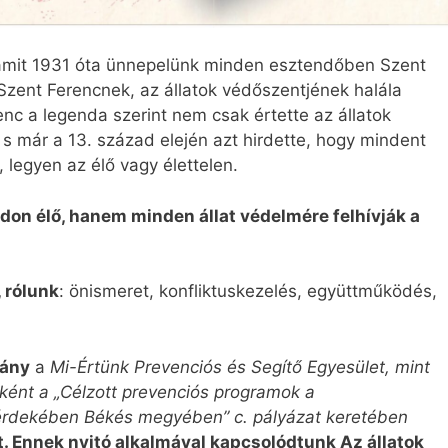
amit 1931 óta ünnepelünk minden esztendőben Szent
Szent Ferencnek, az állatok védőszentjének halála
enc a legenda szerint nem csak értette az állatok
 s már a 13. század elején azt hirdette, hogy mindent
, legyen az élő vagy élettelen.
on élő, hanem minden állat védelmére felhívják a
, rólunk
: önismeret, konfliktuskezelés, együttműködés,
vány
a
Mi-Értünk Prevenciós és Segítő Egyesület, mint
ént a „Célzott prevenciós programok a
rdekében Békés megyében” c. pályázat keretében
. Ennek nyitó alkalmával kapcsolódtunk Az állatok