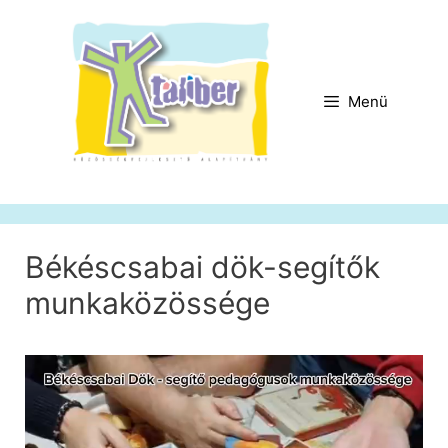
Kilépés
a
tartalomba
Menü
Békéscsabai dök-segítők
munkaközössége