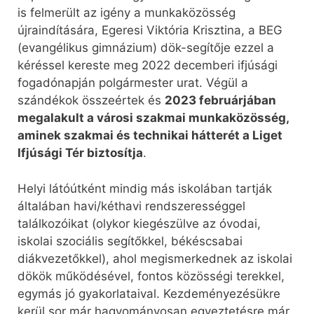
is felmerült az igény a munkaközösség
újraindítására, Egeresi Viktória Krisztina, a BEG
(evangélikus gimnázium) dök-segítője ezzel a
kéréssel kereste meg 2022 decemberi ifjúsági
fogadónapján polgármester urat. Végül a
szándékok összeértek és
2023 februárjában
megalakult a városi szakmai munkaközösség,
aminek szakmai és technikai hátterét a Liget
Ifjúsági Tér biztosítja
.
Helyi látóútként mindig más iskolában tartják
általában havi/kéthavi rendszerességgel
találkozóikat (olykor kiegészülve az óvodai,
iskolai szociális segítőkkel, békéscsabai
diákvezetőkkel), ahol megismerkednek az iskolai
dökök működésével, fontos közösségi terekkel,
egymás jó gyakorlataival. Kezdeményezésükre
kerül sor már hagyományosan egyeztetésre már