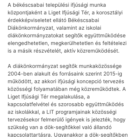
A békéscsabai települési ifjúsági munka
központjaként a Liget Ifjúsági Tér, a korosztályi
érdekképviseletet ellátó Békéscsabai
Diákönkormányzat, valamint az iskolai
diákönkormányzatokat segítők együttműködése
elengedhetetlen, megkerülhetetlen és feltételezi
is a másik részvételét, aktív közreműködését.
A diákönkormányzat segítők munkaközössége
2004-ben alakult és forrásaink szerint 2015-ig
működött, az akkori ifjúsági koncepció tervezés
közösségi folyamatában még közreműködtek. A
Liget Ifjúsági Tér megalakulása, a
kapcsolatfelvétel és szorosabb együttműködés
az iskolákkal, a LIT programjainak közösségi
tervezésekor felmerülő igények is jelezték, hogy
szükség van a dök-segítőkkel való állandó
kapcsolattartásra. Ugyanakkor a dök-segítőkben