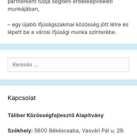
partnerként tudja segíteni érdekképviseleti
munkájában,
– egy újabb ifjúságszakmai közösség jött létre és
lépett be a városi ifjúsági munka színterébe.
Keresés:
Kapcsolat
Táliber Közösségfejlesztő Alapítvány
Székhely:
5600 Békéscsaba, Vasvári Pál u. 29.