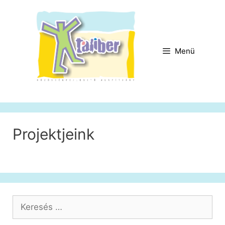
Kilépés
a
tartalomba
Menü
Projektjeink
Keresés: