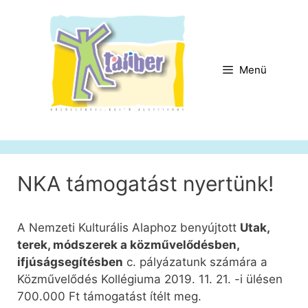
Kilépés
a
tartalomba
Menü
NKA támogatást nyertünk!
A Nemzeti Kulturális Alaphoz benyújtott
Utak,
terek, módszerek a közművelődésben,
ifjúságsegítésben
c. pályázatunk számára a
Közművelődés Kollégiuma 2019. 11. 21. -i ülésen
700.000 Ft támogatást ítélt meg.