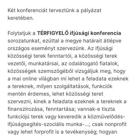
Két konferenciát terveztünk a pályázat
keretében.
Folytatjuk a
TÉRFIGYELŐ ifjúsági konferencia
sorozatunkat, ezúttal a megye határait átlépve
országos eseményt szervezünk. Az ifjúsági
közösségi terek fenntartói, a közösségi terek
vezetői, munkatársai, az odalátogató fiatalok,
közösségek szemszögéből vizsgáljuk meg, hogy
a mai online világban mi lehet a feladata ezeknek
a tereknek, milyen szolgáltatások, funkciók
mentén érdemes, lehet közösségi teret
szervezni, kinek a feladata ezeknek a tereknek a
finanszírozása, fenntartása; vannak-e tiszta
funkciójú terek vagy keveredik a közművelődés-
ifjúságsegítés-szociális munka-…; csak nonprofit
vagy lehet forprofit is a tevékenység; hogyan