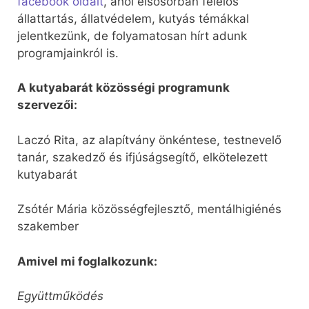
facebook oldalt
, ahol elsősorban felelős
állattartás, állatvédelem, kutyás témákkal
jelentkezünk, de folyamatosan hírt adunk
programjainkról is.
A kutyabarát közösségi programunk
szervezői:
Laczó Rita, az alapítvány önkéntese, testnevelő
tanár, szakedző és ifjúságsegítő, elkötelezett
kutyabarát
Zsótér Mária közösségfejlesztő, mentálhigiénés
szakember
Amivel mi foglalkozunk:
Együttműködés