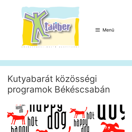
Kilépés
a
tartalomba
Menü
Kutyabarát közösségi
programok Békéscsabán