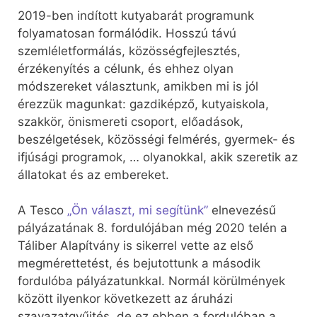
2019-ben indított kutyabarát programunk
folyamatosan formálódik. Hosszú távú
szemléletformálás, közösségfejlesztés,
érzékenyítés a célunk, és ehhez olyan
módszereket választunk, amikben mi is jól
érezzük magunkat: gazdiképző, kutyaiskola,
szakkör, önismereti csoport, előadások,
beszélgetések, közösségi felmérés, gyermek- és
ifjúsági programok, … olyanokkal, akik szeretik az
állatokat és az embereket.
A Tesco
„Ön választ, mi segítünk”
elnevezésű
pályázatának 8. fordulójában még 2020 telén a
Táliber Alapítvány is sikerrel vette az első
megmérettetést, és bejutottunk a második
fordulóba pályázatunkkal. Normál körülmények
között ilyenkor következett az áruházi
szavazatgyűjtés, de ez ebben a fordulóban a