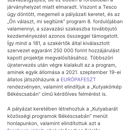
járványhelyzet miatt elmaradt. Viszont a Tesco
úgy döntött, megemeli a pályázati keretet, és az
„Ön választ, mi segítünk” program 8. fordulójában
valamennyi, a szavazási szakaszba továbbjutó
kezdeményezést azonos összeggel támogatott.
Így mind a 181, a szakértők által kiválasztott
szervezet egyaránt 250 000 forint hozzájárulást
kapott projektje megvalósításához. Többszöri
újratervezés után végre kialakult az a program,
aminek egyik állomása a 2021. szeptember 19-ei
állatos játszóházunk a
EURÓPAFESZT
rendezvényen, valamint elindítjuk a „Kutyakörkép
Békéscsabán” című kérdőíves felmérést is.
A pályázat keretében létrehoztuk a „Kutyabarát
közösségi programok Békéscsabán” menüt
honlapunkon, valamint elindítottuk azt a