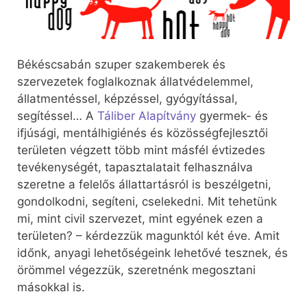
Békéscsabán szuper szakemberek és
szervezetek foglalkoznak állatvédelemmel,
állatmentéssel, képzéssel, gyógyítással,
segítéssel… A
Táliber Alapítvány
gyermek- és
ifjúsági, mentálhigiénés és közösségfejlesztői
területen végzett több mint másfél évtizedes
tevékenységét, tapasztalatait felhasználva
szeretne a felelős állattartásról is beszélgetni,
gondolkodni, segíteni, cselekedni. Mit tehetünk
mi, mint civil szervezet, mint egyének ezen a
területen? – kérdezzük magunktól két éve. Amit
időnk, anyagi lehetőségeink lehetővé tesznek, és
örömmel végezzük, szeretnénk megosztani
másokkal is.